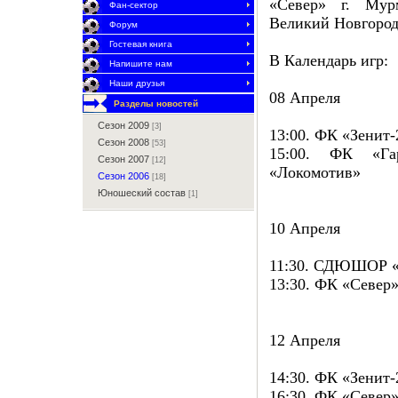
«Север» г. Мур
Фан-сектор
Великий Новгород
Форум
Гостевая книга
В Календарь игр:
Напишите нам
Наши друзья
08 Апреля
Разделы новостей
Сезон 2009
[3]
13:00. ФК «Зенит
Сезон 2008
[53]
15:00. ФК «Г
Сезон 2007
[12]
«Локомотив»
Сезон 2006
[18]
Юношеский состав
[1]
10 Апреля
11:30. СДЮШОР «
13:30. ФК «Север
12 Апреля
14:30. ФК «Зенит-
16:30. ФК «Севе