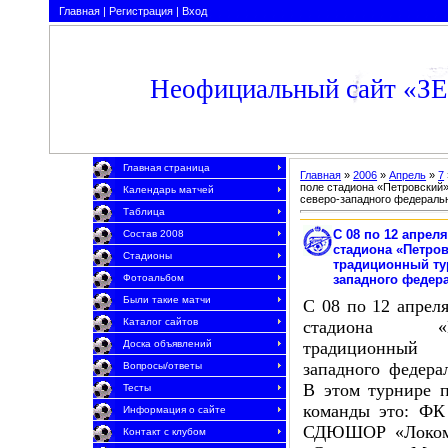
Главная
|
Регистрация
|
Вход
Неофициальный сайт «З
Главная страница
Главная
»
2006
»
Апрель
»
7
поле стадиона «Петровский»
Календарь матчей
северо-западного федеральн
Таблица
С 08 по 12 апрел
Состав 2008
стадиона «Петро
Стадионы
традиционный ту
западного федера
Фотоальбом
Были такие матчи
С 08 по 12 апреля
Каталог сайтов
стадиона «П
традиционный 
Доска объявлений
западного федера
Вопросы/ответы
В этом турнире п
Тесты
команды это: ФК 
Информация о сайте
СДЮШОР «Локомо
Контакт с клубом