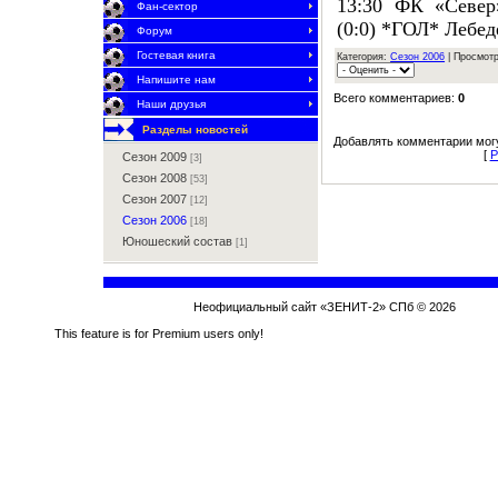
13:30 ФК «Север
Фан-сектор
(0:0) *ГОЛ* Лебед
Форум
Гостевая книга
Категория:
Сезон 2006
| Просмотр
Напишите нам
Всего комментариев:
0
Наши друзья
Разделы новостей
Добавлять комментарии могу
[
Р
Сезон 2009
[3]
Сезон 2008
[53]
Сезон 2007
[12]
Сезон 2006
[18]
Юношеский состав
[1]
Неофициальный сайт «ЗЕНИТ-2» СПб © 2026
This feature is for Premium users only!