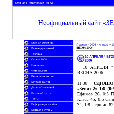
Главная
|
Регистрация
|
Вход
Неофициальный сайт «З
Главная страница
Главная
»
2006
»
Апрель
»
1
ВЕСНА 2006
Календарь матчей
Таблица
10 АПРЕЛЯ * ВТ
Состав 2008
2006
Стадионы
10 АПРЕЛЯ * 
Фотоальбом
ВЕСНА 2006
Были такие матчи
Каталог сайтов
11:30
СДЮШО
«Зенит-2» 1:9 (0:
Доска объявлений
Ефимов 26, 0:3 П
Вопросы/ответы
Класс 45, 0:6 Сап
Тесты
74, 1:8 Першин 82
Информация о сайте
Контакт с клубом