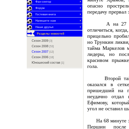
Фан-сектор
опасно простре
Форум
передачу прервал
Гостевая книга
Напишите нам
А на 27 мину
Наши друзья
отличиться, когда
Разделы новостей
прицельно пробил
Сезон 2009
но Трункин ликвид
[3]
Сезон 2008
[53]
тайма Маркелов 
Сезон 2007
[12]
лидеры, но посл
Сезон 2006
[18]
красивом прыжке
Юношеский состав
[1]
гола.
Второй тайм н
оказался в сетк
пришедший на п
неудачно отдал 
Ефимову, котор
угол не оставил ш
На 68 минуте хо
Першин после