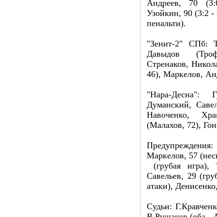
Андреев, 70 (3:
Узойкин, 90 (3:2 - 
пенальти).
"Зенит-2" СПб: 
Давыдов (Троф
Стренаков, Никол
46), Маркелов, А
"Нара-Десна": 
Думанский, Савел
Навоченко, Хр
(Малахов, 72), Го
Предупреждения: 
Маркелов, 57 (нес
(грубая игра), 
Савельев, 29 (гру
атаки), Денисенко,
Судьи: Г.Кравченк
В.Рушаков (оба - 