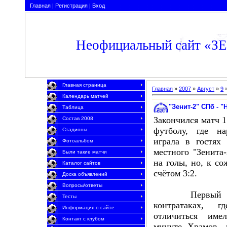
Главная
|
Регистрация
|
Вход
Неофициальный сайт «З
Главная страница
Главная
»
2007
»
Август
»
9
»
Календарь матчей
"Зенит-2" СПб - "
Таблица
Закончился матч 1
Состав 2008
футболу, где на
Стадионы
играла в гостях
Фотоальбом
местного "Зенита
Были такие матчи
на голы, но, к со
Каталог сайтов
счётом 3:2.
Доска объявлений
Вопросы/ответы
Первый тайм
Тесты
контратаках, 
Информация о сайте
отличиться им
Контакт с клубом
минуте Храмов, 