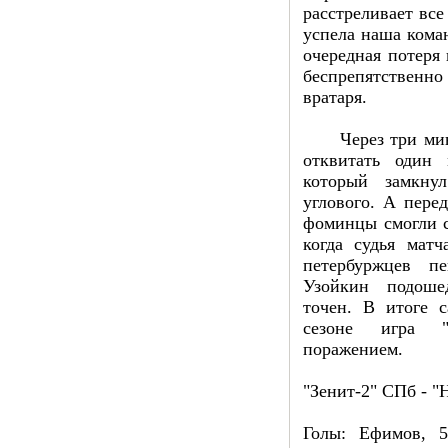
расстреливает все
успела наша коман
очередная потеря 
беспрепятственн
вратаря.
Через три мину
отквитать один 
который замкну
углового. А пере
фоминцы смогли с
когда судья матч
петербуржцев п
Узойкин подоше
точен. В итоге с
сезоне игра "
поражением.
"Зенит-2" СПб - 
Голы: Ефимов, 5