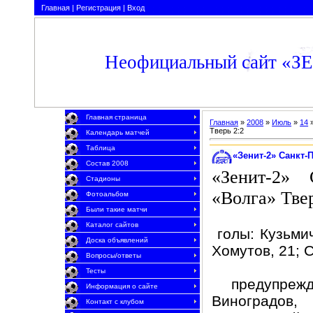
Главная
|
Регистрация
|
Вход
Неофициальный сайт «З
Главная страница
Главная
»
2008
»
Июль
»
14
»
Тверь 2:2
Календарь матчей
Таблица
«Зенит-2» Санкт-П
Состав 2008
«Зенит-2» 
Стадионы
«Волга» Твер
Фотоальбом
Были такие матчи
Каталог сайтов
голы: Кузьмич
Доска объявлений
Хомутов, 21; 
Вопросы/ответы
Тесты
предупрежд
Информация о сайте
Виноградов,
Контакт с клубом