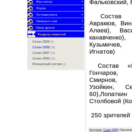
Фальковский, 
Фан-сектор
Форум
Состав «З
Гостевая книга
Напишите нам
Аврамов, Вин
Наши друзья
Алаев), Вас
Разделы новостей
канавченко),
Сезон 2009
[3]
Кузьмичев,
Сезон 2008
[53]
Игнатов)
Сезон 2007
[12]
Сезон 2006
[18]
Состав «Во
Юношеский состав
[1]
Гончаров, 
Смирнов, Х
Узойкин, Се
60),Лопатк
Столбовой (Ко
250 зрителей
Категория:
Сезон 2008
| Просмотр