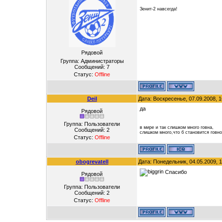
Зенит-2 навсегда!
Рядовой
Группа: Администраторы
Сообщений:
7
Статус:
Offline
Deil
Дата: Воскресенье, 07.09.2008, 
да
Рядовой
Группа: Пользователи
в мире и так слишком много говна,
Сообщений:
2
слишком много,что б становится говн
Статус:
Offline
obogrevatell
Дата: Понедельник, 04.05.2009, 
Спасибо
Рядовой
Группа: Пользователи
Сообщений:
2
Статус:
Offline