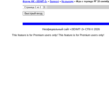
Форум ФК «ЗЕНИТ-2»
»
Support
»
На выезде
»
Игра с торпедо РГ 10 сентяб
1
Страница
1
из
1
Неофициальный сайт «ЗЕНИТ-2» СПб © 2026
This feature is for Premium users only!
This feature is for Premium users only!