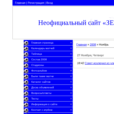
Главная
|
Регистрация
|
Вход
Неофициальный сайт «З
Главная страница
Главная
»
2008
»
Ноябрь
Календарь матчей
Таблица
27 Ноября, Четверг
Состав 2008
18:42
Совет исключил из чл
Стадионы
Фотоальбом
Были такие матчи
Каталог сайтов
Доска объявлений
Вопросы/ответы
Тесты
Информация о сайте
Контакт с клубом