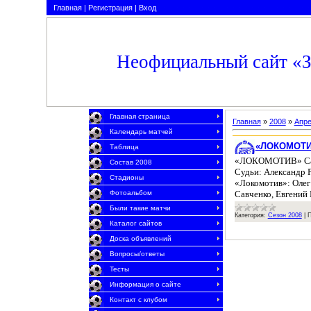
Главная
|
Регистрация
|
Вход
Неофициальный сайт 
Главная страница
Главная
»
2008
»
Апр
Календарь матчей
«ЛОКОМОТИВ»
Таблица
«ЛОКОМОТИВ» Санк
Состав 2008
Судьи: Александр Р
Стадионы
«Локомотив»: Олег
Савченко, Евгений
Фотоальбом
Были такие матчи
Категория:
Сезон 2008
|
П
Каталог сайтов
Доска объявлений
Вопросы/ответы
Тесты
Информация о сайте
Контакт с клубом