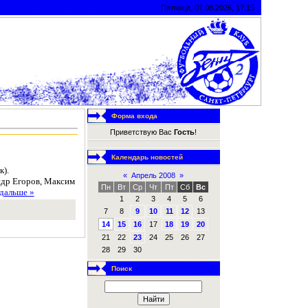
Пятница, 07.08.2026, 17:15
Форма входа
Приветствую Вас
Гость
!
Календарь новостей
к).
«
Апрель 2008
»
ндр Егоров, Максим
Пн
Вт
Ср
Чт
Пт
Сб
Вс
 дальше »
1
2
3
4
5
6
7
8
9
10
11
12
13
14
15
16
17
18
19
20
21
22
23
24
25
26
27
28
29
30
Поиск