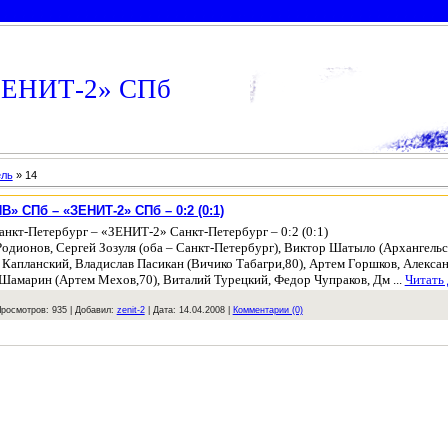
«ЗЕНИТ-2» СПб
ель
»
14
 СПб – «ЗЕНИТ-2» СПб – 0:2 (0:1)
т-Петербург – «ЗЕНИТ-2» Санкт-Петербург – 0:2 (0:1)
одионов, Сергей Зозуля (оба – Санкт-Петербург), Виктор Шатыло (Архангельс
 Капланский, Владислав Пасикан (Вичико Табагри,80), Артем Горшков, Алекса
 Шамарин (Артем Мехов,70), Виталий Турецкий, Федор Чупраков, Дм
...
Читать
росмотров:
935
|
Добавил:
zenit-2
|
Дата:
14.04.2008
|
Комментарии (0)