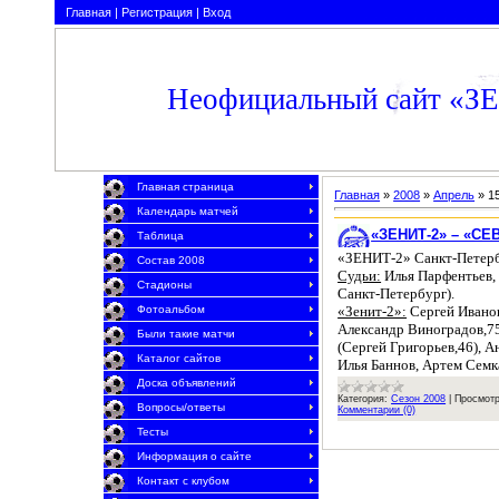
Главная
|
Регистрация
|
Вход
Неофициальный сайт «З
Главная страница
Главная
»
2008
»
Апрель
»
1
Календарь матчей
«ЗЕНИТ-2» – «СЕВЕ
Таблица
«ЗЕНИТ-2» Санкт-Петерб
Состав 2008
Судьи:
Илья Парфентьев, 
Стадионы
Санкт-Петербург).
«Зенит-2»:
Сергей Ивано
Фотоальбом
Александр Виноградов,75
Были такие матчи
(Сергей Григорьев,46), 
Каталог сайтов
Илья Баннов, Артем Семк
Доска объявлений
Категория:
Сезон 2008
|
Просмотр
Вопросы/ответы
Комментарии (0)
Тесты
Информация о сайте
Контакт с клубом